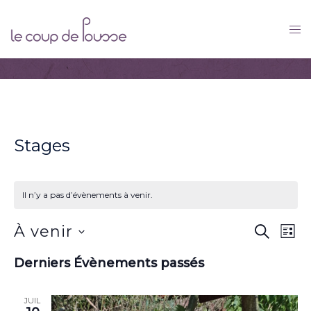
Skip
to
content
Stages
Il n’y a pas d’évènements à venir.
Recher
Nav
À venir
RECHER
LIST
de
et
Sélectionnez
vue
Derniers Évènements passés
naviga
une
Év
de
date.
JUIL
vues