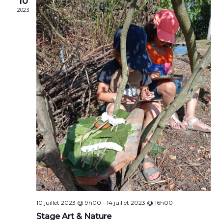
10
Évène
2023
10 juillet 2023 @ 9h00
-
14 juillet 2023 @ 16h00
Stage Art & Nature