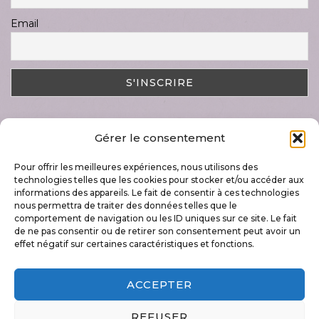
Email
Gérer le consentement
DERNIER ARTICLE
Pour offrir les meilleures expériences, nous utilisons des
Magnifique semaine « Art & Nature »
technologies telles que les cookies pour stocker et/ou accéder aux
17 juillet 2023
informations des appareils. Le fait de consentir à ces technologies
nous permettra de traiter des données telles que le
comportement de navigation ou les ID uniques sur ce site. Le fait
de ne pas consentir ou de retirer son consentement peut avoir un
effet négatif sur certaines caractéristiques et fonctions.
+32 496 79 60 42
ACCEPTER
info@lecoupdepousse.be
REFUSER