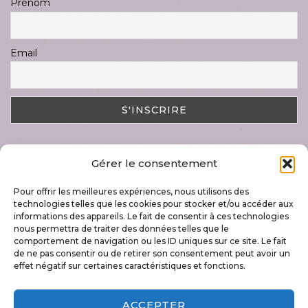
Prénom
Email
Gérer le consentement
DERNIER ARTICLE
Pour offrir les meilleures expériences, nous utilisons des
Magnifique semaine « Art & Nature »
technologies telles que les cookies pour stocker et/ou accéder aux
17 juillet 2023
informations des appareils. Le fait de consentir à ces technologies
nous permettra de traiter des données telles que le
comportement de navigation ou les ID uniques sur ce site. Le fait
de ne pas consentir ou de retirer son consentement peut avoir un
effet négatif sur certaines caractéristiques et fonctions.
+32 496 79 60 42
ACCEPTER