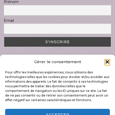
Prénom
Email
Gérer le consentement
DERNIER ARTICLE
Pour offrir les meilleures expériences, nous utilisons des
Magnifique semaine « Art & Nature »
technologies telles que les cookies pour stocker et/ou accéder aux
17 juillet 2023
informations des appareils. Le fait de consentir à ces technologies
nous permettra de traiter des données telles que le
comportement de navigation ou les ID uniques sur ce site. Le fait
de ne pas consentir ou de retirer son consentement peut avoir un
effet négatif sur certaines caractéristiques et fonctions.
+32 496 79 60 42
ACCEPTER