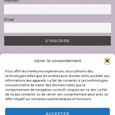
Prénom
Email
Gérer le consentement
DERNIER ARTICLE
Pour offrir les meilleures expériences, nous utilisons des
Magnifique semaine « Art & Nature »
technologies telles que les cookies pour stocker et/ou accéder aux
17 juillet 2023
informations des appareils. Le fait de consentir à ces technologies
nous permettra de traiter des données telles que le
comportement de navigation ou les ID uniques sur ce site. Le fait
de ne pas consentir ou de retirer son consentement peut avoir un
effet négatif sur certaines caractéristiques et fonctions.
+32 496 79 60 42
ACCEPTER