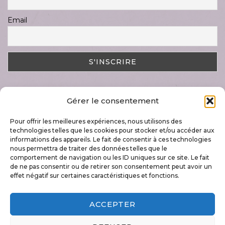
Email
Gérer le consentement
DERNIER ARTICLE
Pour offrir les meilleures expériences, nous utilisons des
Magnifique semaine « Art & Nature »
technologies telles que les cookies pour stocker et/ou accéder aux
17 juillet 2023
informations des appareils. Le fait de consentir à ces technologies
nous permettra de traiter des données telles que le
comportement de navigation ou les ID uniques sur ce site. Le fait
de ne pas consentir ou de retirer son consentement peut avoir un
effet négatif sur certaines caractéristiques et fonctions.
+32 496 79 60 42
ACCEPTER
info@lecoupdepousse.be