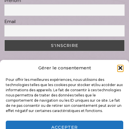
Prénom
Email
Gérer le consentement
DERNIER ARTICLE
Pour offrir les meilleures expériences, nous utilisons des
Magnifique semaine « Art & Nature »
technologies telles que les cookies pour stocker et/ou accéder aux
17 juillet 2023
informations des appareils. Le fait de consentir à ces technologies
nous permettra de traiter des données telles que le
comportement de navigation ou les ID uniques sur ce site. Le fait
de ne pas consentir ou de retirer son consentement peut avoir un
effet négatif sur certaines caractéristiques et fonctions.
+32 496 79 60 42
ACCEPTER