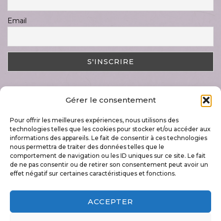
Email
Gérer le consentement
DERNIER ARTICLE
Pour offrir les meilleures expériences, nous utilisons des
Magnifique semaine « Art & Nature »
technologies telles que les cookies pour stocker et/ou accéder aux
17 juillet 2023
informations des appareils. Le fait de consentir à ces technologies
nous permettra de traiter des données telles que le
comportement de navigation ou les ID uniques sur ce site. Le fait
de ne pas consentir ou de retirer son consentement peut avoir un
effet négatif sur certaines caractéristiques et fonctions.
+32 496 79 60 42
ACCEPTER
info@lecoupdepousse.be