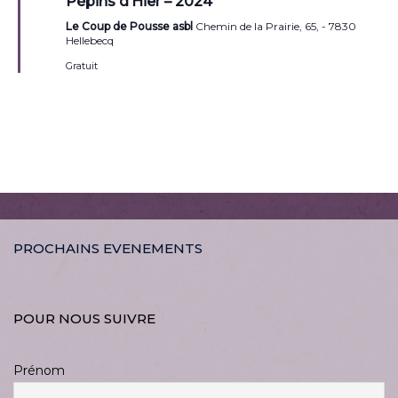
Pépins d’Hier – 2024
avant
Le Coup de Pousse asbl
Chemin de la Prairie, 65, - 7830
Hellebecq
Gratuit
PROCHAINS EVENEMENTS
POUR NOUS SUIVRE
Prénom