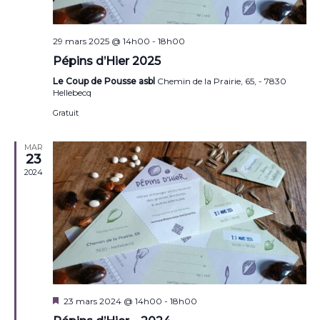
29 mars 2025 @ 14h00
-
18h00
Pépins d’Hier 2025
Le Coup de Pousse asbl
Chemin de la Prairie, 65, - 7830
Hellebecq
Gratuit
MAR
23
2024
Mis
23 mars 2024 @ 14h00
-
18h00
en