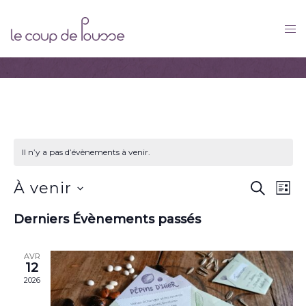
Skip
to
content
Il n’y a pas d’évènements à venir.
Recher
Nav
À venir
RECHER
LIST
de
et
Sélectionnez
vue
Derniers Évènements passés
naviga
une
Év
de
date.
AVR
vues
12
Évène
2026